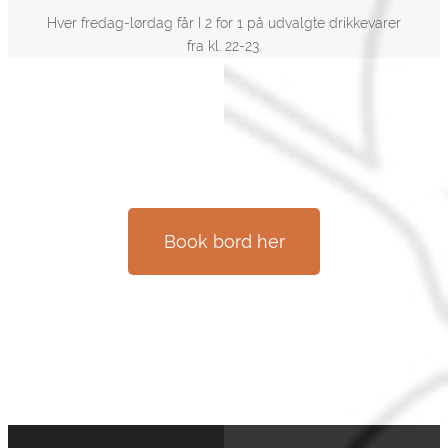
Hver fredag-lørdag får I 2 for 1 på udvalgte drikkevarer
fra kl. 22-23.
Book bord her