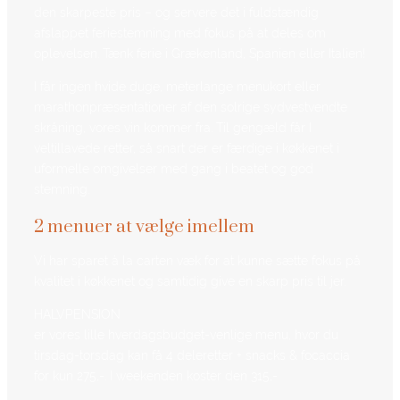
den skarpeste pris – og servere det i fuldstændig
afslappet feriestemning med fokus på at deles om
oplevelsen. Tænk ferie i Grækenland, Spanien eller Italien!
I får ingen hvide duge, meterlange menukort eller
marathonpræsentationer af den solrige sydvestvendte
skråning, vores vin kommer fra. Til gengæld får I
veltillavede retter, så snart der er færdige i køkkenet i
uformelle omgivelser med gang i beatet og god
stemning.
2 menuer at vælge imellem
Vi har sparet à la carten væk for at kunne sætte fokus på
kvalitet i køkkenet og samtidig give en skarp pris til jer.
HALVPENSION
er vores lille hverdagsbudget-venlige menu, hvor du
tirsdag-torsdag kan få 4 deleretter + snacks & focaccia
for kun 275,-. I weekenden koster den 315,-