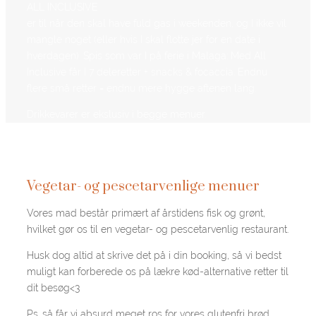
ALL INCLUSIVE
er til når den skal have fuld gas i weekenden, og I ikke vil
mangle noget (eller hvis I skal flotte jer for en date i
hverdagen). Spis som var I på ferie i Malaga: Med All
Inclusive får I 7 deleretter + snacks & focaccia. Endnu
flere små retter = endnu mere hygge aftenen lang.
Drikkevarer er ekslusiv i begge menuer.
Vegetar- og pescetarvenlige menuer
Vores mad består primært af årstidens fisk og grønt,
hvilket gør os til en vegetar- og pescetarvenlig restaurant.
Husk dog altid at skrive det på i din booking, så vi bedst
muligt kan forberede os på lækre kød-alternative retter til
dit besøg<3
Ps. så får vi absurd meget ros for vores glutenfri brød.