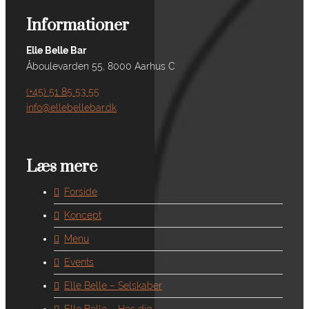
Informationer
Elle Belle Bar
Åboulevarden 55, 8000 Aarhus C
(+45) 51 85 53 55
info@ellebellebar.dk
Læs mere
Forside
Koncept
Menu
Events
Elle Belle – Selskaber
Elle Belle – Hos dig