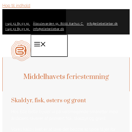
Hop til indhold
(+45) 51 85 53 55
Åboulevarden 55, 8000 Aarhus C
info@ellebellebar.dk
(+45) 51 85 53 55
info@ellebellebar.dk
Menu
Middelhavets feriestemning
Skaldyr, fisk, østers og grønt
Hos Elle Belle byder vi på velsmagende småretter med
årstidens råvarer af primært fisk, skaldyr og grønt.
Vores kald i livet er at lave det bedste at spise til jer for